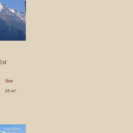
Est
Size
23 m²
Vue Mont-