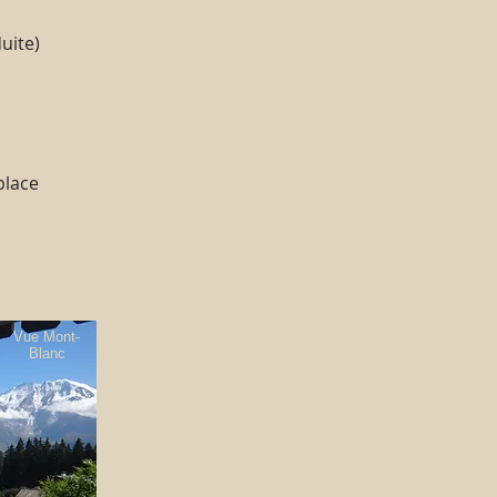
uite)
place
Vue Mont-
Blanc