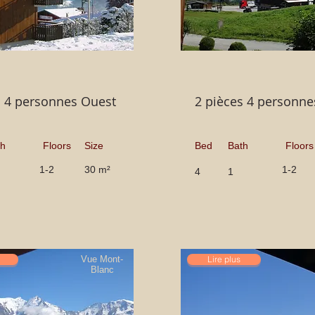
s 4 personnes Ouest
2 pièces 4 personne
th
Floors
Size
Bed
Bath
Floors
1-2
30 m²
1-2
4
1
Vue Mont-
Lire plus
Blanc