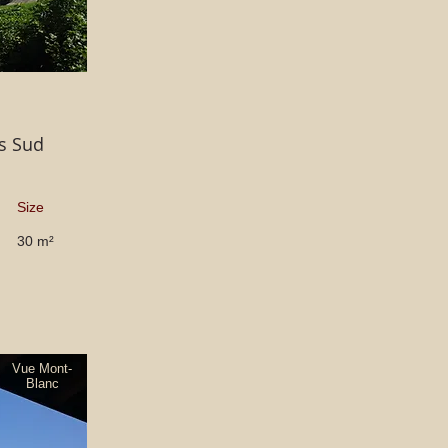
s Sud
Size
30 m²
Vue Mont-
Blanc