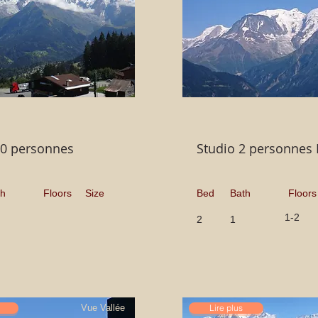
10 personnes
Studio 2 personnes 
th
Floors
Size
Bed
Bath
Floors
1-2
2
1
Vue Vallée
Lire plus