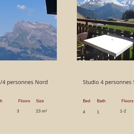
3/4 personnes Nord
Studio 4 personnes
th
Floors
Size
Bed
Bath
Floors
3
23 m²
1-2
4
1